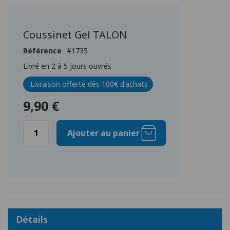
Passer
au
début
Coussinet Gel TALON
de
la
Référence
1735
Galerie
Livré en 2 à 5 jours ouvrés
d’images
Livraison offerte dès 100€ d'achats
9,90 €
Ajouter au panier
Détails