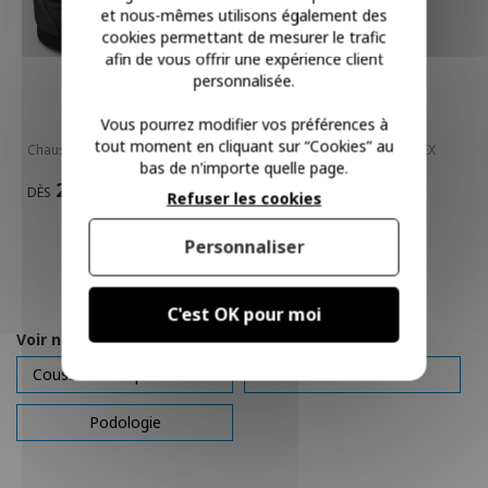
et nous-mêmes utilisons également des
cookies permettant de mesurer le trafic
afin de vous offrir une expérience client
personnalisée.
Vous pourrez modifier vos préférences à
tout moment en cliquant sur “Cookies” au
Chaussure de Marche basse
Attelle de Genou GENUFLEX
bas de n'importe quelle page.
Rom Articulée
28,05 €
DÈS
Refuser les cookies
102,29 €
Personnaliser
C'est OK pour moi
Voir nos autres pages :
Coussinets et protections
Orliman
Podologie