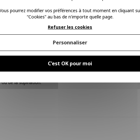
on de la cheville ;
Vous pourrez modifier vos préférences à tout moment en cliquant su
binaison avec la chaussure.
“Cookies” au bas de n'importe quelle page.
Refuser les cookies
and faut-il utiliser la chevillère Airlo
Personnaliser
C'est OK pour moi
n ou de la supination.