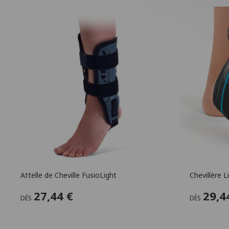
Attelle de Cheville FusioLight
Chevillère
27,44 €
29,4
DÈS
DÈS