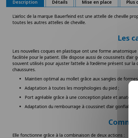
Description
Détails
Mise en place
Plus 
la
Galerie
L’airloc de la marque Bauerfeind est une attelle de cheville p
d’images
toutes les autres attelles de cheville.
Les ca
Les nouvelles coques en plastique ont une forme anatomique et
facilitée pour le patient. Elle dispose aussi de coussinets d’air
souvent utilisés pour ajuster l’attelle à l’œdème présent sur la c
chaussures.
Maintien optimal au mollet grâce aux sangles de forme
Adaptation à toutes les morphologies du pied ;
Port agréable grâce à une conception plate et anatomiq
Adaptation du rembourrage à coussinet d’air gonflable 
Comment
Elle fonctionne grâce à la combinaison de deux actions :