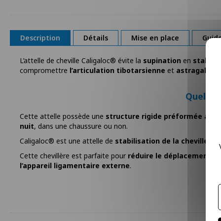
la
Galerie
d’images
Description
Détails
Mise en place
Guide
L’attelle de cheville Caligaloc® évite la
supination
en
stabilis
compromettre
l’articulation tibotarsienne
et
astragalo-c
Quelles 
Cette attelle possède une
structure rigide préformée an
nuit
, dans une chaussure ou non.
Caligaloc® est une attelle de
stabilisation de la cheville
. El
Cette chevillère est parfaite pour
réduire le déplacement du
l’appareil ligamentaire externe
.