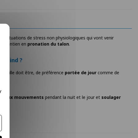
es situations de stress non physiologiques qui vont venir
au maintien en
pronation du talon
.
rfeind ?
cheville doit être, de préférence
portée de jour
comme de
.
r
es faux mouvements
pendant la nuit et le jour et
soulager