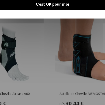
C'est OK pour moi
Cheville Aircast A60
Attelle de Cheville MEMOSTA
0 €
30,44 €
DÈS