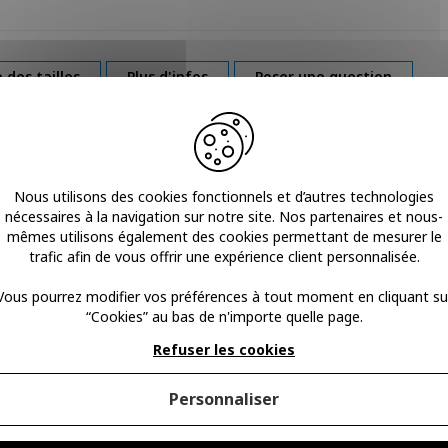
 des tailles
Plus d'infos
Poser une question
ant la cheville
. Cette attelle de cheville est utilisée en
prévention
d
alcanéene
. La décharge des
ligaments externes
et réalisé grâce 
sont les caractéristiques de la Caligaloc
® de Baue
Nous utilisons des cookies fonctionnels et d’autres technologies
nécessaires à la navigation sur notre site. Nos partenaires et nous-
atoniquement
et peut être ajustée secondairement. Cette attelle de 
mêmes utilisons également des cookies permettant de mesurer le
trafic afin de vous offrir une expérience client personnalisée.
le stabilise
l’articulation tibi-tarsienne
et
astragalo calcanéenne
Vous pourrez modifier vos préférences à tout moment en cliquant su
 talus
, pour
restreindre l’ampleur du mouvement
,
protéger d
“Cookies” au bas de n'importe quelle page.
Refuser les cookies
Personnaliser