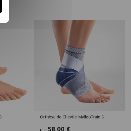
B
Orthèse de Cheville MalleoTrain S
58,00 €
DÈS