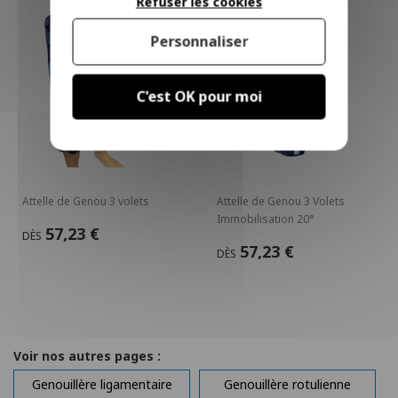
Refuser les cookies
Personnaliser
C'est OK pour moi
Attelle de Genou 3 volets
Attelle de Genou 3 Volets
Immobilisation 20°
57,23 €
DÈS
57,23 €
DÈS
Voir nos autres pages :
Genouillère ligamentaire
Genouillère rotulienne