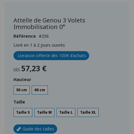
Passer
au
début
Attelle de Genou 3 Volets
de
Immobilisation 0°
la
Galerie
Référence
256
d’images
Livré en 1 à 2 jours ouvrés
Livraison offerte dès 100€ d'achats
57,23 €
DÈS
Hauteur
50 cm
60 cm
Taille
Taille S
Taille M
Taille L
Taille XL
Guide des tailles