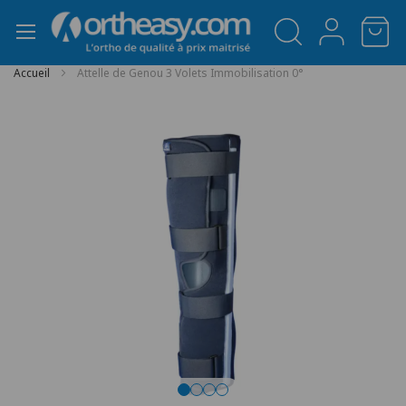
Panneau de gestion des cookies
Accueil
Attelle de Genou 3 Volets Immobilisation 0°
Passer
à
la
fin
de
la
galerie
d’images