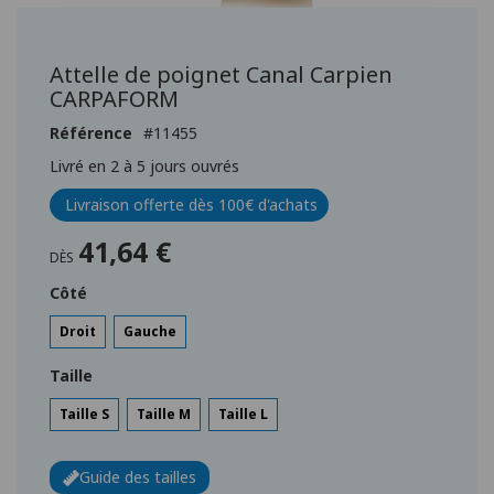
Passer
au
début
Attelle de poignet Canal Carpien
de
CARPAFORM
la
Galerie
Référence
11455
d’images
Livré en 2 à 5 jours ouvrés
Livraison offerte dès 100€ d'achats
41,64 €
DÈS
Côté
Droit
Gauche
Taille
Taille S
Taille M
Taille L
Guide des tailles