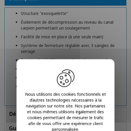
Structure "exosquelette"
Évidement de décompression au niveau du canal
carpien permettant un soulagement
Facilité de mise en place (à une seule main)
Système de fermeture réglable avec 3 sangles de
serrage
Bouton d'arrêt "Strap-stop" sur chaque sangle
Position neutre (port nocturne)
Attelle totalement conformable
Doublure interne en Jersey doux
Nous utilisons des cookies fonctionnels et
d’autres technologies nécessaires à la
navigation sur notre site. Nos partenaires
et nous-mêmes utilisons également des
Détails
cookies permettant de mesurer le trafic
afin de vous offrir une expérience client
Guide des tailles
personnalisée.