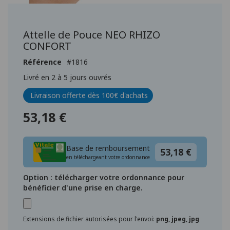
Passer
au
début
Attelle de Pouce NEO RHIZO
de
CONFORT
la
Galerie
Référence
1816
d’images
Livré en 2 à 5 jours ouvrés
Livraison offerte dès 100€ d'achats
53,18 €
Base de remboursement
53,18 €
en téléchargeant votre ordonnance
Option : télécharger votre ordonnance pour
bénéficier d'une prise en charge.
Extensions de fichier autorisées pour l'envoi:
png, jpeg, jpg