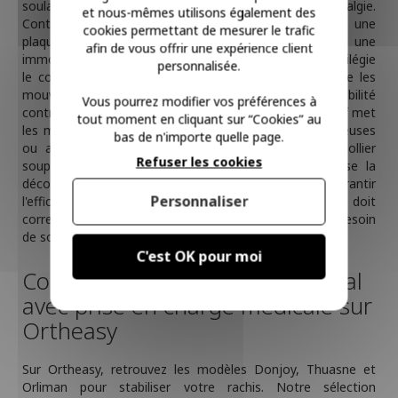
soulager les douleurs liées à un torticolis ou une cervicalgie.
et nous-mêmes utilisons également des
Contrairement au collier semi-rigide C2, qui intègre une
cookies permettant de mesurer le trafic
plaque de renfort, ou au collier rigide C3 destiné à une
afin de vous offrir une expérience client
immobilisation après un traumatisme, le modèle C1 privilégie
personnalisée.
le confort et la chaleur. Sa structure en mousse limite les
mouvements brusques tout en permettant une mobilité
Vous pourrez modifier vos préférences à
contrôlée durant la cicatrisation des tissus. Ce dispositif met
tout moment en cliquant sur “Cookies” au
les muscles cervicaux au repos lors de crises douloureuses
bas de n'importe quelle page.
ou après le port d'une minerve contraignante. Le collier
Refuser les cookies
souple réduit la charge sur les vertèbres et favorise la
décontraction par un rappel postural. Pour garantir
Personnaliser
l'efficacité du maintien, la sélection du modèle doit
correspondre à votre prescription médicale, selon le besoin
de soutien ou d'immobilisation.
C'est OK pour moi
Commandez votre collier cervical
avec prise en charge médicale sur
Ortheasy
Sur Ortheasy, retrouvez les modèles Donjoy, Thuasne et
Orliman pour stabiliser votre rachis. Notre sélection