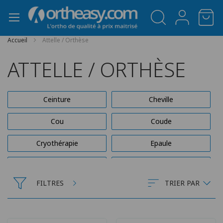
Panneau de gestion des cookies
Accueil
Attelle / Orthèse
ATTELLE / ORTHÈSE
Ceinture
Cheville
Cou
Coude
Cryothérapie
Epaule
Genou
Hanche
FILTRES
TRIER PAR
Main
Urgences Attelles