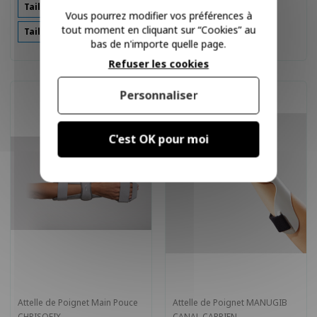
Taille 0
Taille 1
Taille 0
Taille 1
Vous pourrez modifier vos préférences à
tout moment en cliquant sur “Cookies” au
Taille 2
Taille 3
Taille 2
Taille 3
bas de n'importe quelle page.
Refuser les cookies
Personnaliser
C'est OK pour moi
Attelle de Poignet Main Pouce
Attelle de Poignet MANUGIB
CHRISOFIX
CANAL CARPIEN