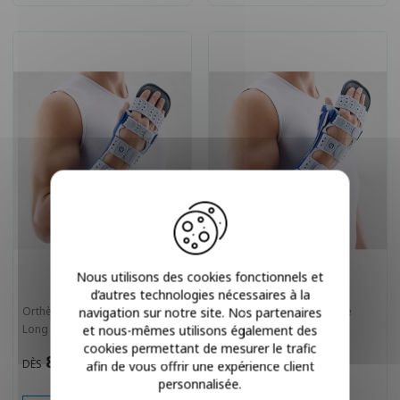
Nous utilisons des cookies fonctionnels et
d’autres technologies nécessaires à la
Orthèse de Poignet ManuLoc
Orthèse de Poignet Pouce
navigation sur notre site. Nos partenaires
Long Plus
ManuLoc Rhizo Long Plus
et nous-mêmes utilisons également des
cookies permettant de mesurer le trafic
83,18 €
94,40 €
DÈS
DÈS
afin de vous offrir une expérience client
personnalisée.