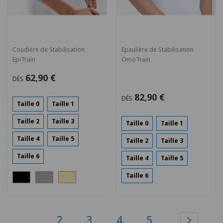
Coudière de Stabilisation
Epaulière de Stabilisation
EpiTrain
OmoTrain
62,90 €
DÈS
82,90 €
DÈS
Taille 0
Taille 1
Taille 2
Taille 3
Taille 0
Taille 1
Taille 4
Taille 5
Taille 2
Taille 3
Taille 6
Taille 4
Taille 5
Taille 6
Page
2
3
4
5
Pag
Suiv
1