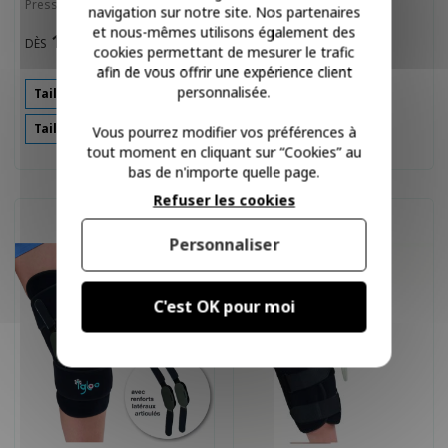
Pressothérapie PRESSO-RELAX
Souple IGLOO
navigation sur notre site. Nos partenaires
et nous-mêmes utilisons également des
120,00 €
102,29 €
DÈS
DÈS
cookies permettant de mesurer le trafic
afin de vous offrir une expérience client
personnalisée.
Taille Standard
Taille Standard
Taille XL
Taille XL
Vous pourrez modifier vos préférences à
tout moment en cliquant sur “Cookies” au
bas de n'importe quelle page.
Refuser les cookies
Personnaliser
C'est OK pour moi