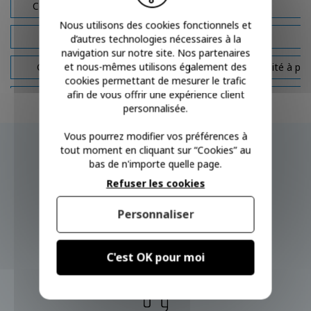
Ceinture
Cheville
Nous utilisons des cookies fonctionnels et
Cou
Epaule
d’autres technologies nécessaires à la
navigation sur notre site. Nos partenaires
et nous-mêmes utilisons également des
Genou
Ortheasy.com - L'orthopédie de qualité à prix
cookies permettant de mesurer le trafic
afin de vous offrir une expérience client
Pied
Poignet
personnalisée.
Poignet Doigt
Poignet Pouce
Vous pourrez modifier vos préférences à
tout moment en cliquant sur “Cookies” au
Pouce
bas de n'importe quelle page.
Refuser les cookies
LIVRAISON RAPIDE
OFFERTE DÈS 100€ EN RELAIS ET À DOMICILE
Personnaliser
C'est OK pour moi
SATISFAIT OU REMBOURSÉ