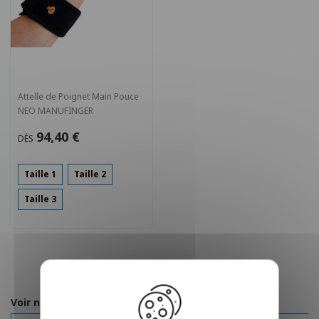
Attelle de Poignet Main Pouce
NEO MANUFINGER
94,40 €
DÈS
Taille 1
Taille 2
Taille 3
Voir nos autres pages :