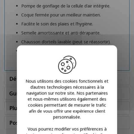
Pompe de gonflage de la cellule d'air intégrée.
Coque fermée pour un meilleur maintien.
Facilite le soin des plaies et l’hygiène.
Semelle amortissante et anti-dérapante.
Chausson d’orteils lavable (peut se réassortir).
Ne contient pas de latex.
Détails
Nous utilisons des cookies fonctionnels et
d’autres technologies nécessaires à la
Guide des tailles
navigation sur notre site. Nos partenaires
et nous-mêmes utilisons également des
cookies permettant de mesurer le trafic
Plus d'infos
afin de vous offrir une expérience client
personnalisée.
Poser une question
Vous pourrez modifier vos préférences à