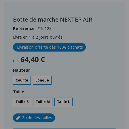
Passer
au
début
Botte de marche NEXTEP AIR
de
la
Référence
10123
Galerie
Livré en 1 à 2 jours ouvrés
d’images
Livraison offerte dès 100€ d'achats
64,40 €
DÈS
Hauteur
Courte
Longue
Taille
Taille S
Taille M
Taille L
Guide des tailles