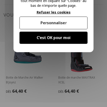
tout moment en cliquant sur “Cookies” au
bas de n'importe quelle page.
Refuser les cookies
VOUS POURRIEZ AIMER
Personnaliser
C'est OK pour moi
Botte de Marche Air Walker
Botte de marche MAXTRAX
B:Joynz
XCEL
64,40 €
64,40 €
DÈS
DÈS