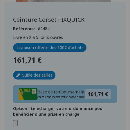
Passer
au
début
Ceinture Corset FIXQUICK
de
la
Référence
9484
Galerie
Livré en 2 à 5 jours ouvrés
d’images
Livraison offerte dès 100€ d'achats
161,71 €
Guide des tailles
Base de remboursement
161,71 €
en téléchargeant votre ordonnance
Option : télécharger votre ordonnance pour
bénéficier d'une prise en charge.