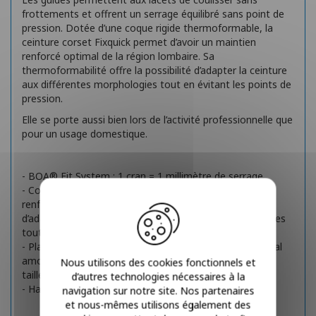
frottements et offrent un serrage équilibré sans point de
pression. Dotée d’une coque rigide thermoformable, la
ceinture corset Fixquick permet d’avoir un maintien
renforcé optimal de la région lombaire. Sa
thermoformabilité offre la possibilité d’adapter la ceinture
aux différentes morphologies tout en évitant les points de
pression.
Elle se porte aussi bien lors de l’activité professionnelle que
pour un usage domestique.
- BOA® Fit System : 1 cran = 1 millimètre de serrage.
- Coque rigide thermoformable offrant un maintien
renforcé optimal de la région lombaire et la possibilité
d’adapter la ceinture corset aux différentes morphologies
tout en évitant les points de pression.
- Plastron découpable et indémaillable et rappel postural
amovible pour adapter la ceinture corset à toutes les
Nous utilisons des cookies fonctionnels et
tailles.
d’autres technologies nécessaires à la
- Hauteur de la ceinture : 26 cm.
navigation sur notre site. Nos partenaires
et nous-mêmes utilisons également des