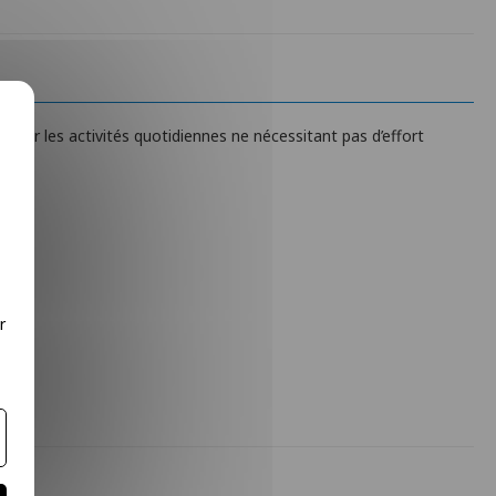
our les activités quotidiennes ne nécessitant pas d’effort
r