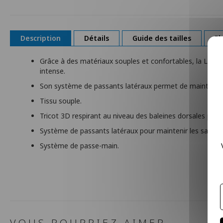
Description
Détails
Guide des tailles
Pl
Grâce à des matériaux souples et confortables, la Lombo
intense.
Son système de passants latéraux permet de maintenir l
Tissu souple.
Tricot 3D respirant au niveau des baleines dorsales pour
Système de passants latéraux pour maintenir les sangles
Système de passe-main.
VOUS POURRIEZ AIMER