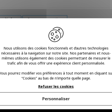
us d'infos
Poser une question
fit soulage les lombalgies modérées tout en apportant une sécurité p
es sangles de rappel postural à portée de main.
Nous utilisons des cookies fonctionnels et d’autres technologies
nécessaires à la navigation sur notre site. Nos partenaires et nous-
mêmes utilisons également des cookies permettant de mesurer le
 plus de confort.
trafic afin de vous offrir une expérience client personnalisée.
 de rappel postural à portée de main.
Vous pourrez modifier vos préférences à tout moment en cliquant su
“Cookies” au bas de n'importe quelle page.
Refuser les cookies
Personnaliser