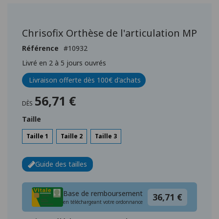
Passer
au
début
Chrisofix Orthèse de l'articulation MP
de
la
Référence
10932
Galerie
Livré en 2 à 5 jours ouvrés
d’images
Livraison offerte dès 100€ d'achats
56,71 €
DÈS
Taille
Taille 1
Taille 2
Taille 3
Guide des tailles
Base de remboursement
36,71 €
en téléchargeant votre ordonnance