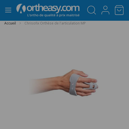
Panneau de gestion des cookies
Accueil
Chrisofix Orthèse de l'articulation MP
Passer
à
la
fin
de
la
galerie
d’images