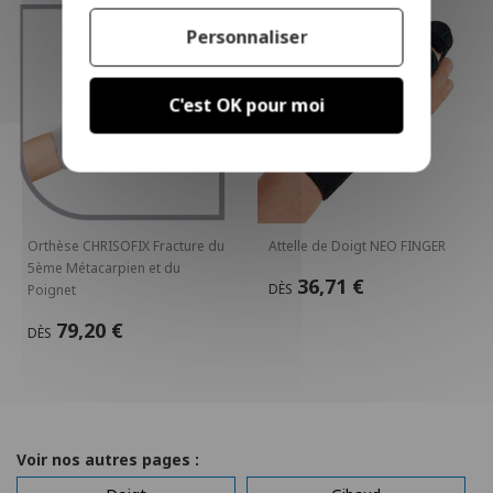
Personnaliser
C'est OK pour moi
Orthèse CHRISOFIX Fracture du
Attelle de Doigt NEO FINGER
5ème Métacarpien et du
36,71 €
DÈS
Poignet
79,20 €
DÈS
Voir nos autres pages :