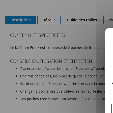
Passer
au
début
de
Description
Détails
Guide des tailles
Pl
la
Galerie
d’images
CONTENU ET SPECIFICITES
Le kit Intim Freez est composé de 2 poches de froid anatomi
CONSEILS D’UTILISATION ET ENTRETIEN
Placer au congélateur les poches Freezsnow° pendant au 
Une fois congelées, les billes de gel de la poche vont se
Sortir une poche Freezsnow et l’insérer dans la housse pro
Changer la poche dès que celle-ci se réchauffe (les 2 po
Les poches Freezsnow sont lavables à la main et peuvent