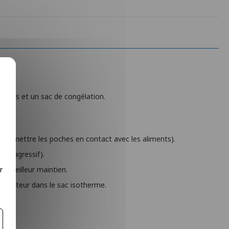
ables et un sac de congélation.
pas mettre les poches en contact avec les aliments).
non agressif).
r
un meilleur maintien.
ngélateur dans le sac isotherme.