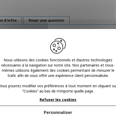
us d'infos
Poser une question
ques (breveté FREEZSNOW®) ainsi que de 10 housses protectrices jet
Nous utilisons des cookies fonctionnels et d’autres technologies
nécessaires à la navigation sur notre site. Nos partenaires et nous-
mêmes utilisons également des cookies permettant de mesurer le
moins 4 heures dans le sac isotherme prévu à cet effet (afin de ne 
trafic afin de vous offrir une expérience client personnalisée.
 transformer en neige (technologie brevetée de froid longue durée et 
Vous pourrez modifier vos préférences à tout moment en cliquant su
tectrice que l’on peut fixer dans la culotte à l’aide des velcros pour 
“Cookies” au bas de n'importe quelle page.
ches fournies permettent une rotation). La laver et la remettre au co
Refuser les cookies
 être désinfectées. Les housses protectrices sont jetables.
Personnaliser