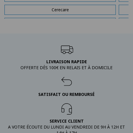
Cerecare
C
Donjoy
E
Gibaud
Neut
O
LIVRAISON RAPIDE
Ortheasy.com - L'orthopédie de qualité à prix maîtrisé
Or
OFFERTE DÈS 100€ EN RELAIS ET À DOMICILE
Sigvaris
Thuasne
SATISFAIT OU REMBOURSÉ
SERVICE CLIENT
A VOTRE ÉCOUTE DU LUNDI AU VENDREDI DE 9H À 12H ET
14H À 17H