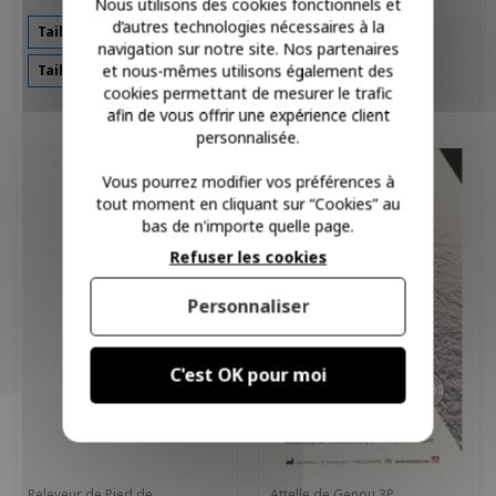
Nous utilisons des cookies fonctionnels et
d’autres technologies nécessaires à la
Taille 1
Taille 2
navigation sur notre site. Nos partenaires
43,24 €
et nous-mêmes utilisons également des
Taille Ajustable
cookies permettant de mesurer le trafic
afin de vous offrir une expérience client
personnalisée.
Vous pourrez modifier vos préférences à
tout moment en cliquant sur “Cookies” au
bas de n'importe quelle page.
Refuser les cookies
Personnaliser
C'est OK pour moi
Releveur de Pied de
Attelle de Genou 3P