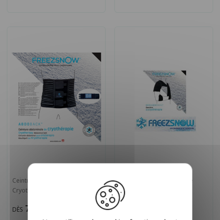
Ceinture Abdominale de
Epaulière de Cryothérapie
Cryothérapie ABDOBACK
SHOULDERFREEZ
71,90 €
DÈS