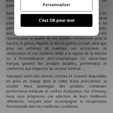
efficaces et adaptées aux besoins thérapeutiques du
Personnaliser
patient.
Basée en région lyonnaise, Neut développe ses produits en
collaboration avec des professionnels du secteur médical
C'est OK pour moi
(médecins, orthopédistes, kinésithérapeutes), ce qui lui
permet de concevoir des dispositifs parfaitement ajustés
aux réalités du terrain. Aujourd'hui, le nom de la marque est
reconnu pour la qualité de ses attelles, notamment pour la
hanche, le genou, l’épaule, le dos et parfois la main, ainsi que
pour ses orthèses de maintien, ses accessoires de
rééducation et son matériel dédié à la reprise de la marche
ou à l’immobilisation post-traumatique. Ce savoir-faire
français garantit des produits durables, performants et
conformes aux exigences du secteur médical.
Fabriqués selon des normes strictes et souvent disponibles
en prise en charge dans le cadre d'une prescription, la
société Neut développe des produits combinant
performance médicale et confort d’utilisation. Sur Ortheasy,
nous vous proposons une sélection de leurs meilleures
références, conçues pour accompagner la récupération
fonctionnelle dans les meilleures conditions.