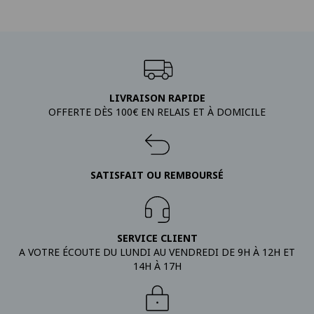
Donjoy
E
Freezsnow
G
Igloo
O
LIVRAISON RAPIDE
Ortheasy.com - L'orthopédie de qualité à prix maîtrisé
Or
OFFERTE DÈS 100€ EN RELAIS ET À DOMICILE
Sigvaris
Thuasne
SATISFAIT OU REMBOURSÉ
SERVICE CLIENT
A VOTRE ÉCOUTE DU LUNDI AU VENDREDI DE 9H À 12H ET
14H À 17H