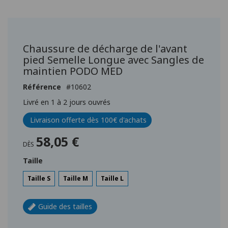
Passer
au
début
Chaussure de décharge de l'avant
de
pied Semelle Longue avec Sangles de
la
maintien PODO MED
Galerie
d’images
Référence
10602
Livré en 1 à 2 jours ouvrés
Livraison offerte dès 100€ d'achats
58,05 €
DÈS
Taille
Taille S
Taille M
Taille L
Guide des tailles