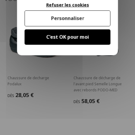
Refuser les cookies
Personnaliser
C'est OK pour moi
Chaussure de decharge
Chaussure de décharge de
Podalux
l'avant pied Semelle Longue
avec rebords PODO-MED
28,05 €
DÈS
58,05 €
DÈS