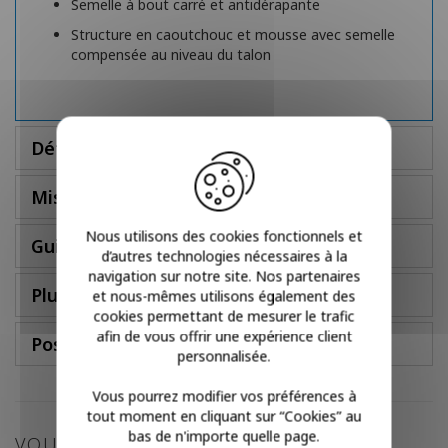
Semelle à bout carré et antidérapante
Structure en caoutchouc et mousse avec semelle
compensée au niveau du talon
Détails
Mise en place
Nous utilisons des cookies fonctionnels et
Guide des tailles
d’autres technologies nécessaires à la
navigation sur notre site. Nos partenaires
Plus d'infos
et nous-mêmes utilisons également des
cookies permettant de mesurer le trafic
afin de vous offrir une expérience client
Poser une question
personnalisée.
Vous pourrez modifier vos préférences à
tout moment en cliquant sur “Cookies” au
bas de n'importe quelle page.
VOUS POURRIEZ AIMER