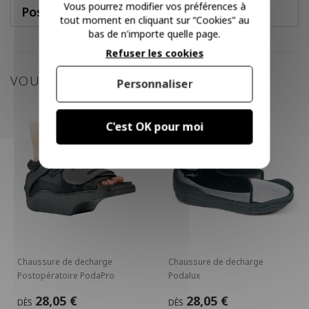
Vous pourrez modifier vos préférences à
Poser une question
tout moment en cliquant sur “Cookies” au
bas de n'importe quelle page.
Refuser les cookies
VOUS POURRIEZ AIMER
Personnaliser
C'est OK pour moi
Chaussure de decharge
Chaussure de decharge
Postopératoire PodaPro
Podalux
28,05 €
28,05 €
DÈS
DÈS