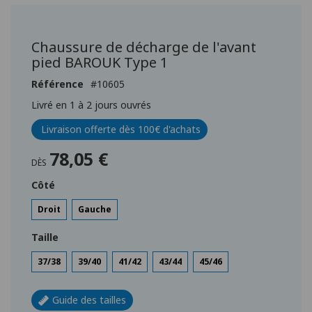
Passer
au
début
Chaussure de décharge de l'avant
de
pied BAROUK Type 1
la
Galerie
Référence
10605
d’images
Livré en 1 à 2 jours ouvrés
Livraison offerte dès 100€ d'achats
78,05 €
DÈS
Côté
Droit
Gauche
Taille
37/38
39/40
41/42
43/44
45/46
Guide des tailles