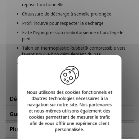
reprise fonctionnelle
Chaussure de décharge à semelle prolongée
Profil incurvé pour respecter la décharge
Evite l’hyperpression mediotarsienne et protège le
pied
Talon en thermoplastic Rubber® compressible vers
l’avant pour le bon déroulement du pas
Maintien de l’arrière-pied par une lame en
terpolymère
Nous utilisons des cookies fonctionnels et
Détails
d’autres technologies nécessaires à la
navigation sur notre site. Nos partenaires
et nous-mêmes utilisons également des
Guide des tailles
cookies permettant de mesurer le trafic
afin de vous offrir une expérience client
Plus d'infos
personnalisée.