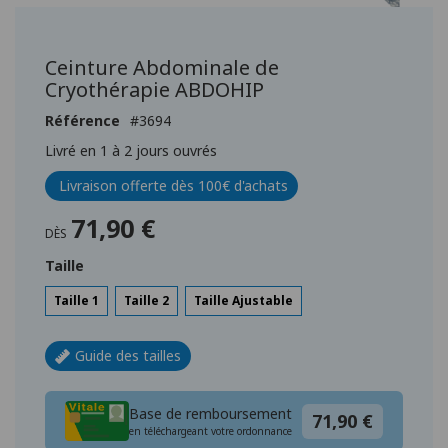
Passer
au
début
Ceinture Abdominale de
de
Cryothérapie ABDOHIP
la
Galerie
Référence
3694
d’images
Livré en 1 à 2 jours ouvrés
Livraison offerte dès 100€ d'achats
71,90 €
DÈS
Taille
Taille 1
Taille 2
Taille Ajustable
Guide des tailles
Base de remboursement
71,90 €
en téléchargeant votre ordonnance