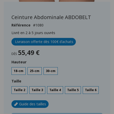
Passer
au
début
Ceinture Abdominale ABDOBELT
de
la
Référence
1080
Galerie
Livré en 2 à 5 jours ouvrés
d’images
Livraison offerte dès 100€ d'achats
55,49 €
DÈS
Hauteur
18-cm
25-cm
30-cm
Taille
Taille 2
Taille 3
Taille 4
Taille 5
Taille 6
Guide des tailles