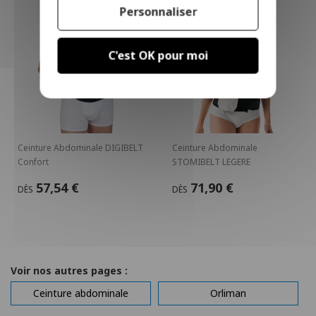
Personnaliser
C'est OK pour moi
Ceinture Abdominale DIGIBELT
Ceinture Abdominale
Confort
STOMIBELT LEGERE
57,54 €
71,90 €
DÈS
DÈS
Voir nos autres pages :
Ceinture abdominale
Orliman