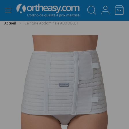
Panneau de gestion des cookies
Accueil
Ceinture Abdominale ABDOBELT
Passer
à
la
fin
de
la
galerie
d’images