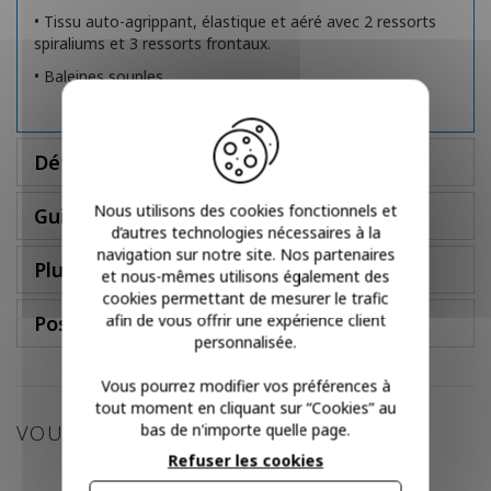
• Tissu auto-agrippant, élastique et aéré avec 2 ressorts
spiraliums et 3 ressorts frontaux.
• Baleines souples.
Détails
Nous utilisons des cookies fonctionnels et
Guide des tailles
d’autres technologies nécessaires à la
navigation sur notre site. Nos partenaires
Plus d'infos
et nous-mêmes utilisons également des
cookies permettant de mesurer le trafic
afin de vous offrir une expérience client
Poser une question
personnalisée.
Vous pourrez modifier vos préférences à
tout moment en cliquant sur “Cookies” au
bas de n'importe quelle page.
VOUS POURRIEZ AIMER
Refuser les cookies