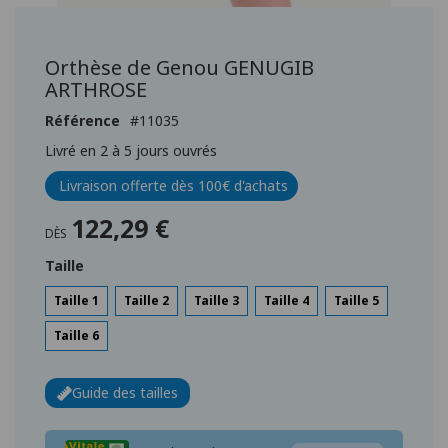
Passer
au
début
Orthèse de Genou GENUGIB
de
ARTHROSE
la
Galerie
Référence
11035
d’images
Livré en 2 à 5 jours ouvrés
Livraison offerte dès 100€ d'achats
122,29 €
DÈS
Taille
Taille 1
Taille 2
Taille 3
Taille 4
Taille 5
Taille 6
Guide des tailles