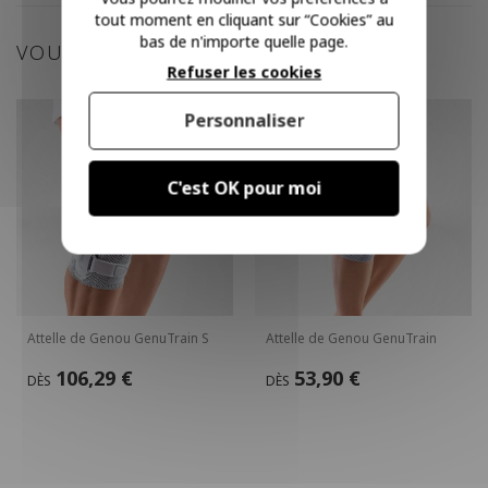
tout moment en cliquant sur “Cookies” au
bas de n'importe quelle page.
VOUS POURRIEZ AIMER
Refuser les cookies
Personnaliser
C'est OK pour moi
Attelle de Genou GenuTrain S
Attelle de Genou GenuTrain
106,29 €
53,90 €
DÈS
DÈS