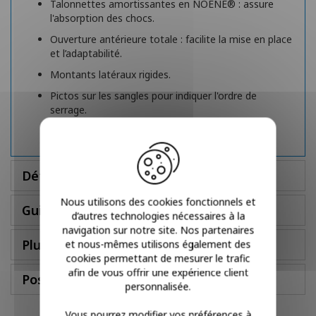
Talonnettes amortissantes en NOENE® : assure
l'absorption des chocs.
Ouverture antérieure totale : facilite la mise en place
et l’adaptabilité.
Montants latéraux rigides.
Pictos sur les sangles pour indiquer l'ordre de
serrage.
Détails
Nous utilisons des cookies fonctionnels et
Guide des tailles
d’autres technologies nécessaires à la
navigation sur notre site. Nos partenaires
Plus d'infos
et nous-mêmes utilisons également des
cookies permettant de mesurer le trafic
afin de vous offrir une expérience client
Poser une question
personnalisée.
Vous pourrez modifier vos préférences à