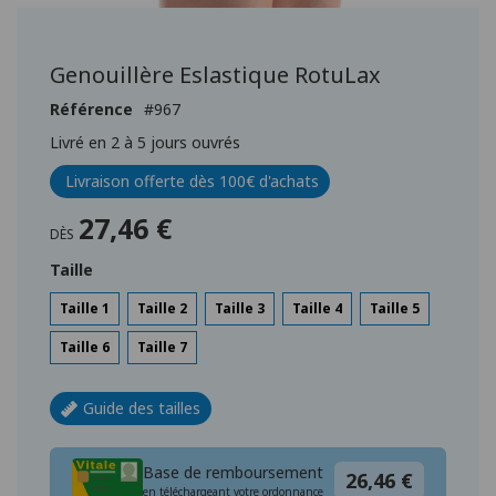
Passer
au
début
Genouillère Eslastique RotuLax
de
la
Référence
967
Galerie
Livré en 2 à 5 jours ouvrés
d’images
Livraison offerte dès 100€ d'achats
27,46 €
DÈS
Taille
Taille 1
Taille 2
Taille 3
Taille 4
Taille 5
Taille 6
Taille 7
Guide des tailles
Base de remboursement
26,46 €
en téléchargeant votre ordonnance