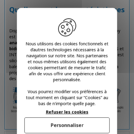
Quelles sont les caractéristiques
TM
de la Rotulax
Donjoy ?
Disponible en 7 tailles, la genouillère élastique de Donjoy
est réalisée à partir d’un tissu de
confection
anatomique
. Son tricot possède une
élasticité
Nous utilisons des cookies fonctionnels et
bidirectionnelle
pour améliore la souplesse HAUT/BAS et
d’autres technologies nécessaires à la
TM
INTERNE/EXTERNE. Au niveau de la rotule, la rotulax
est
navigation sur notre site. Nos partenaires
siliconé à certain endroit afin de stabiliser la rotule. Des
et nous-mêmes utilisons également des
baleines souples ont aussi été ajoutée pour renforcer la
cookies permettant de mesurer le trafic
proprioception au niveau des récepteurs d’informations
afin de vous offrir une expérience client
des ligaments.
personnalisée.
Vous pourrez modifier vos préférences à
tout moment en cliquant sur “Cookies” au
bas de n'importe quelle page.
Refuser les cookies
Personnaliser